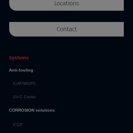
Locations
Contact
Systems
Anti-fouling
ICAF/MGPS
UV-C Cooler
CORROSION solutions
ICCP