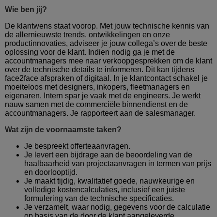
Wie ben jij?
De klantwens staat voorop. Met jouw technische kennis van
de allernieuwste trends, ontwikkelingen en onze
productinnovaties, adviseer je jouw collega’s over de beste
oplossing voor de klant. Indien nodig ga je met de
accountmanagers mee naar verkoopgesprekken om de klant
over de technische details te informeren. Dit kan tijdens
face2face afspraken of digitaal. In je klantcontact schakel je
moeiteloos met designers, inkopers, fleetmanagers en
eigenaren. Intern spar je vaak met de engineers. Je werkt
nauw samen met de commerciële binnendienst en de
accountmanagers. Je rapporteert aan de salesmanager.
Wat zijn de voornaamste taken?
Je bespreekt offerteaanvragen.
Je levert een bijdrage aan de beoordeling van de
haalbaarheid van projectaanvragen in termen van prijs
en doorlooptijd.
Je maakt tijdig, kwalitatief goede, nauwkeurige en
volledige kostencalculaties, inclusief een juiste
formulering van de technische specificaties.
Je verzamelt, waar nodig, gegevens voor de calculatie
op basis van de door de klant aangeleverde