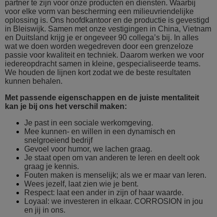
partner te zijn voor onze producten en diensten. Waarbij
voor elke vorm van bescherming een milieuvriendelijke
oplossing is. Ons hoofdkantoor en de productie is gevestigd
in Bleiswijk. Samen met onze vestigingen in China, Vietnam
en Duitsland krijg je er ongeveer 90 collega’s bij. In alles
wat we doen worden wegedreven door een grenzeloze
passie voor kwaliteit en techniek. Daarom werken we voor
iedereopdracht samen in kleine, gespecialiseerde teams.
We houden de lijnen kort zodat we de beste resultaten
kunnen behalen.
Met passende eigenschappen en de juiste mentaliteit
kan je bij ons het verschil maken:
Je past in een sociale werkomgeving.
Mee kunnen- en willen in een dynamisch en
snelgroeiend bedrijf
Gevoel voor humor, we lachen graag.
Je staat open om van anderen te leren en deelt ook
graag je kennis.
Fouten maken is menselijk; als we er maar van leren.
Wees jezelf, laat zien wie je bent.
Respect: laat een ander in zijn of haar waarde.
Loyaal: we investeren in elkaar. CORROSION in jou
en jij in ons.